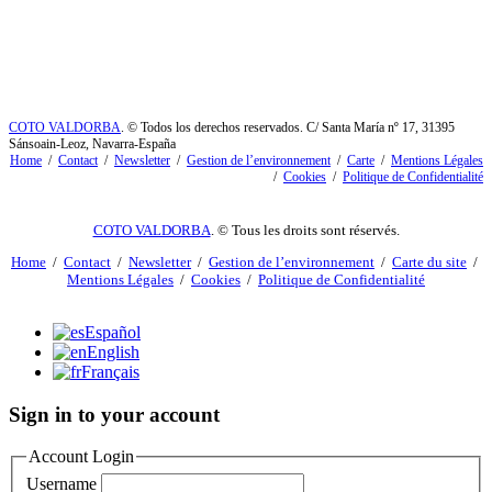
COTO VALDORBA
. © Todos los derechos reservados. C/ Santa María nº 17, 31395
Sánsoain-Leoz, Navarra-España
Home
/
Contact
/
Newsletter
/
Gestion de l’environnement
/
Carte
/
Mentions Légales
/
Cookies
/
Politique de Confidentialité
COTO VALDORBA
. © Tous les droits sont réservés.
Home
/
Contact
/
Newsletter
/
Gestion de l’environnement
/
Carte du site
/
Mentions Légales
/
Cookies
/
Politique de Confidentialité
Español
English
Français
Sign in to your account
Account Login
Username