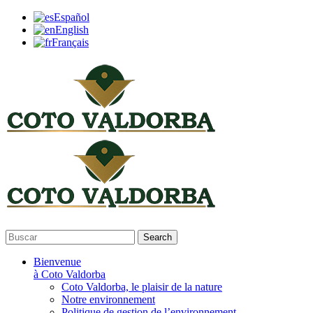
Español
English
Français
Search
Bienvenue
à Coto Valdorba
Coto Valdorba, le plaisir de la nature
Notre environnement
Politique de gestion de l’environnement