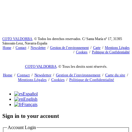
COTO VALDORBA
. © Todos los derechos reservados. C/ Santa María nº 17, 31395
Sánsoain-Leoz, Navarra-España
Home
/
Contact
/
Newsletter
/
Gestion de l’environnement
/
Carte
/
Mentions Légales
/
Cookies
/
Politique de Confidentialité
COTO VALDORBA
. © Tous les droits sont réservés.
Home
/
Contact
/
Newsletter
/
Gestion de l’environnement
/
Carte du site
/
Mentions Légales
/
Cookies
/
Politique de Confidentialité
Español
English
Français
Sign in to your account
Account Login