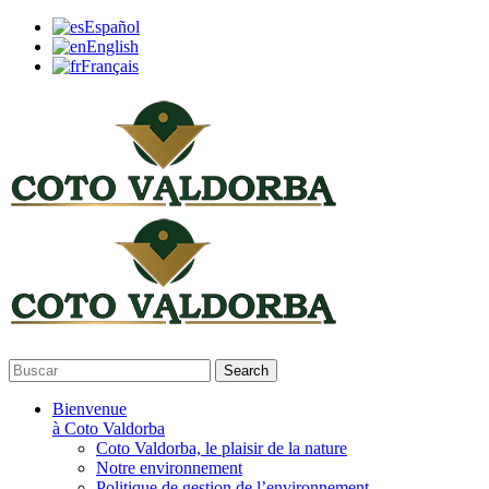
Español
English
Français
Search
Bienvenue
à Coto Valdorba
Coto Valdorba, le plaisir de la nature
Notre environnement
Politique de gestion de l’environnement