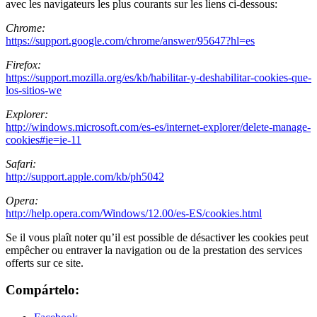
avec les navigateurs les plus courants sur les liens ci-dessous:
Chrome:
https://support.google.com/chrome/answer/95647?hl=es
Firefox:
https://support.mozilla.org/es/kb/habilitar-y-deshabilitar-cookies-que-
los-sitios-we
Explorer:
http://windows.microsoft.com/es-es/internet-explorer/delete-manage-
cookies#ie=ie-11
Safari:
http://support.apple.com/kb/ph5042
Opera:
http://help.opera.com/Windows/12.00/es-ES/cookies.html
Se il vous plaît noter qu’il est possible de désactiver les cookies peut
empêcher ou entraver la navigation ou de la prestation des services
offerts sur ce site.
Compártelo: