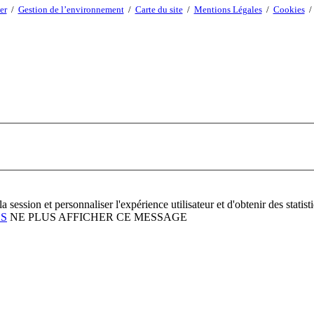
er
/
Gestion de l’environnement
/
Carte du site
/
Mentions Légales
/
Cookies
r la session et personnaliser l'expérience utilisateur et d'obtenir des stat
ES
NE PLUS AFFICHER CE MESSAGE