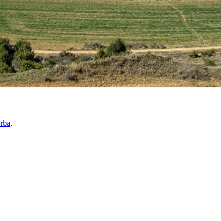
rba
.