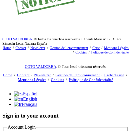
COTO VALDORBA
. © Todos los derechos reservados. C/ Santa María nº 17, 31395
Sánsoain-Leoz, Navarra-España
Home
/
Contact
/
Newsletter
/
Gestion de l’environnement
/
Carte
/
Mentions Légales
/
Cookies
/
Politique de Confidentialité
COTO VALDORBA
. © Tous les droits sont réservés.
Home
/
Contact
/
Newsletter
/
Gestion de l’environnement
/
Carte du site
/
Mentions Légales
/
Cookies
/
Politique de Confidentialité
Español
English
Français
Sign in to your account
Account Login