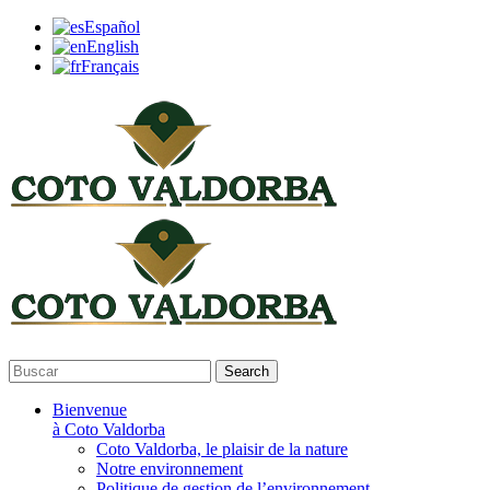
Español
English
Français
Search
Bienvenue
à Coto Valdorba
Coto Valdorba, le plaisir de la nature
Notre environnement
Politique de gestion de l’environnement