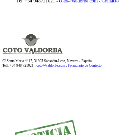
Tel. +34 948721021 -
coto@valdorba.com
-
Contacto
C/ Santa María nº 17, 31395 Sansoáin-Leoz, Navarra - España.
Telf. +34 948 721021 -
coto@valdorba.com
.
Formulario de Contacto