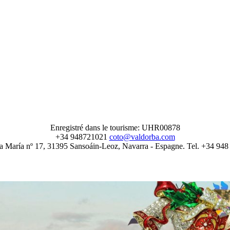
Enregistré dans le tourisme: UHR00878
+34 948721021
coto@valdorba.com
a María nº 17, 31395 Sansoáin-Leoz, Navarra - Espagne. Tel. +34 94