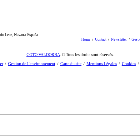
oain-Leoz, Navarra-España
Home
/
Contact
/
Newsletter
/
Gesti
COTO VALDORBA
. © Tous les droits sont réservés.
er
/
Gestion de l’environnement
/
Carte du site
/
Mentions Légales
/
Cookies