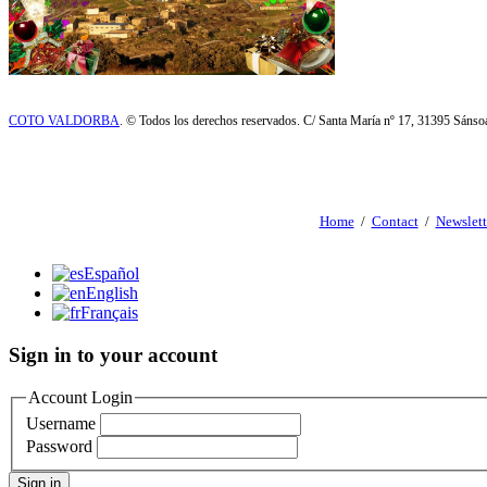
COTO VALDORBA
. © Todos los derechos reservados. C/ Santa María nº 17, 31395 Sáns
Home
/
Contact
/
Newslett
Español
English
Français
Sign in to your account
Account Login
Username
Password
Sign in